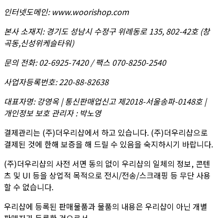
인터넷도메인
:
www.woorishop.com
본사 소재지
:
경기도 성남시 수정구 위례동로 135, 802-42호 (창
곡동,신성위케슬타워)
문의 전화
:
02-6925-7420 / 팩스 070-8250-2540
사업자등록번호
:
220-88-82638
대표자명
:
강영옥 | 통신판매업신고 제2018-서울송파-0148호 |
개인정보 보호 관리자 : 박노영
결제관리는 (주)더우리샵에서 하고 있습니다. (주)더우리샵으로
결제된 것에 한해 보증을 해 드릴 수 있음을 숙지하시기 바랍니다.
(주)더우리샵의 사전 서면 동의 없이 우리샵의 일체의 정보, 콘텐
츠 및 UI 등을 상업적 목적으로 전시/전송/스크래핑 등 무단 사용
할 수 없습니다.
우리샵에 등록된 판매물품과 물품의 내용은 우리샵이 아닌 개별
판매자가 등록한 것으로서,